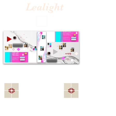
Lealight
~
⟡
^-^
♡
⟡
^-^
♡
~
uartplg