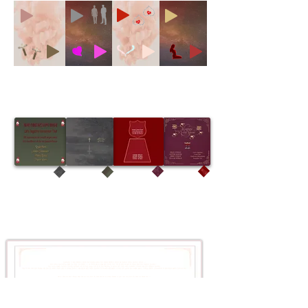
안녕하세요 그 동안 행복하고 편안히 잘 지내셨길 바래요 저도 덕분에 행복하고 편안히 잘 지냈어요 언제나 감사하고 있어요 ^-^
먼저 언제나 감사드린다는 말씀 다시 한번 그대 전해요 ^-^ 네 주위에 좋으신 분들 많이 있지만 저도 그대 한 분만 제 삶내 제 마음내 곁에 있어 마음깊이 감사해요♡
저는 아시는 분들은 아시듯이 인터넷은 일주일에 거의 한 두번 요새는 거의 한 번 정도 확인하는 것 같아요 제가 조금 느려도 이해해줘 기다려줘 마음 깊이 변함없이 감사해요
다음 주 부터 저희 법대 학생들 시험 준비 및 국회와 국방부 관련 두 강의들 준비하고 11월 중순에 절친 약혼식 참석하러 제 라스베가스룸 들렸다 내 후년 강의 논의로 잠시 버클리 들리고 가족있는 엘에이 산타바바라와 제 말리부집에 들렸다 한국으로 와요
Hello I Believe and I Deeply Hope You are very Well & Good and Yes as always Thanks to you I am very Well & Good too Thank You ^-^
First Wanna send my deepest Gratitude to You Yes there are very nice people near and far yet Because my life in the Future I Wanna Live is with you alone Deeply thankful Too I am Here with You alone Thank you
Yet I will post my fictions a little later in Nov when I am in Malibu because will be a little busy due to midterm at my school and I have two crucial lectures to prep with National Police National Assembly/Ministry of Defense till mid Nov
Then I am gonna be back in LV ^-^ first to attend my BFF engagement and to Berkeley to discuss about my law lecture and will be back in LA Santa Barbara to visit my family and to my home Malibu ♡