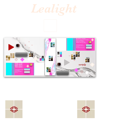
Lealight
~
⟡
^-^
♡
⟡
^-^
♡
~
uartplg