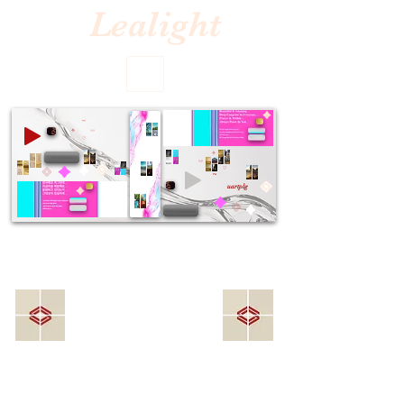
Lealight
~
⟡
^-^
♡
⟡
^-^
♡
~
uartplg